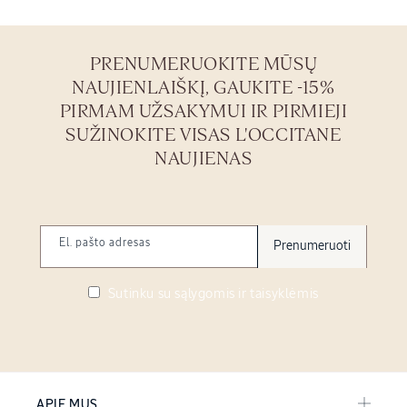
PRENUMERUOKITE MŪSŲ
NAUJIENLAIŠKĮ, GAUKITE -15%
PIRMAM UŽSAKYMUI IR PIRMIEJI
SUŽINOKITE VISAS L'OCCITANE
NAUJIENAS
El. pašto adresas
Prenumeruoti
Sutinku su sąlygomis ir taisyklėmis
APIE MUS