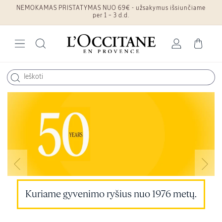
NEMOKAMAS PRISTATYMAS NUO 69€ - užsakymus išsiunčiame
Eiti į turinį
per 1 – 3 d.d.
Prisijungti
Krepšelis
Kuriame gyvenimo ryšius nuo 1976 metų.