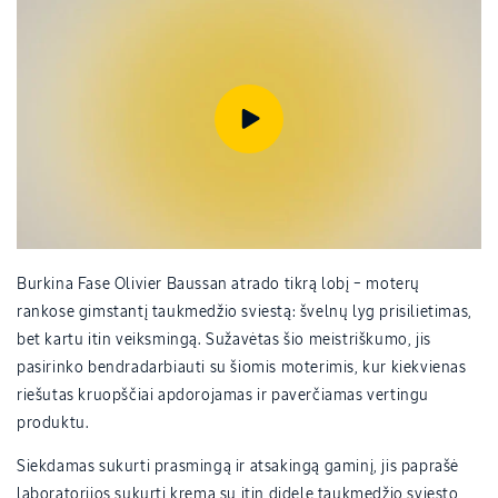
Burkina Fase Olivier Baussan atrado tikrą lobį – moterų
rankose gimstantį taukmedžio sviestą: švelnų lyg prisilietimas,
bet kartu itin veiksmingą. Sužavėtas šio meistriškumo, jis
pasirinko bendradarbiauti su šiomis moterimis, kur kiekvienas
riešutas kruopščiai apdorojamas ir paverčiamas vertingu
produktu.
Siekdamas sukurti prasmingą ir atsakingą gaminį, jis paprašė
laboratorijos sukurti kremą su itin didele taukmedžio sviesto