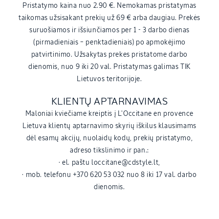
Pristatymo kaina nuo 2.90 €. Nemokamas pristatymas
taikomas užsisakant prekių už 69 € arba daugiau. Prekės
suruošiamos ir išsiunčiamos per 1 - 3 darbo dienas
(pirmadieniais – penktadieniais) po apmokėjimo
patvirtinimo. Užsakytas prekes pristatome darbo
dienomis, nuo 9 iki 20 val. Pristatymas galimas TIK
Lietuvos teritorijoje.
KLIENTŲ APTARNAVIMAS
Maloniai kviečiame kreiptis į L'Occitane en provence
Lietuva klientų aptarnavimo skyrių iškilus klausimams
dėl esamų akcijų, nuolaidų kodų, prekių pristatymo,
adreso tikslinimo ir pan.:
· el. paštu loccitane@cdstyle.lt,
· mob. telefonu +370 620 53 032 nuo 8 iki 17 val. darbo
dienomis.