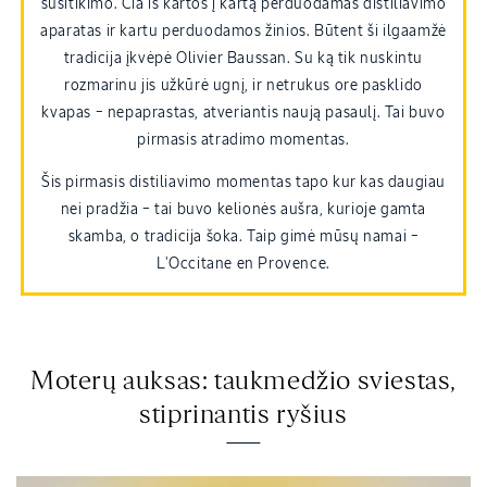
susitikimo. Čia iš kartos į kartą perduodamas distiliavimo
aparatas ir kartu perduodamos žinios. Būtent ši ilgaamžė
tradicija įkvėpė Olivier Baussan. Su ką tik nuskintu
rozmarinu jis užkūrė ugnį, ir netrukus ore pasklido
kvapas – nepaprastas, atveriantis naują pasaulį. Tai buvo
pirmasis atradimo momentas.
Šis pirmasis distiliavimo momentas tapo kur kas daugiau
nei pradžia – tai buvo kelionės aušra, kurioje gamta
skamba, o tradicija šoka. Taip gimė mūsų namai –
L'Occitane en Provence.
Moterų auksas: taukmedžio sviestas,
stiprinantis ryšius