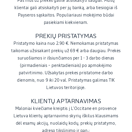
Pas mus už prekes galite atsiskaityti saugiai. Mūsų
klientai gali atsiskaityti per jų banką, arba tiesiogiai iš
Payseros sąskaitos. Populiariausi mokėjimo būdai
pasiekiami kiekvienam.
PREKIŲ PRISTATYMAS
Pristatymo kaina nuo 2.90 €. Nemokamas pristatymas
taikomas užsisakant prekių už 69 € arba daugiau. Prekės
suruošiamos ir išsiunčiamos per 1 - 3 darbo dienas
(pirmadieniais – penktadieniais) po apmokėjimo
patvirtinimo. Užsakytas prekes pristatome darbo
dienomis, nuo 9 iki 20 val. Pristatymas galimas TIK
Lietuvos teritorijoje.
KLIENTŲ APTARNAVIMAS
Maloniai kviečiame kreiptis į L'Occitane en provence
Lietuva klientų aptarnavimo skyrių iškilus klausimams
dėl esamų akcijų, nuolaidų kodų, prekių pristatymo,
adreso tikslinimo ir pan.: