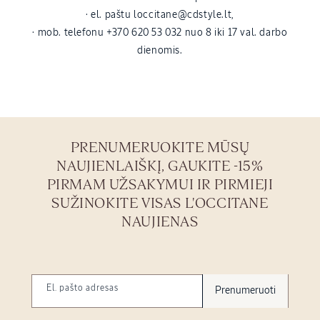
· el. paštu loccitane@cdstyle.lt,
· mob. telefonu +370 620 53 032 nuo 8 iki 17 val. darbo
dienomis.
PRENUMERUOKITE MŪSŲ
NAUJIENLAIŠKĮ, GAUKITE -15%
PIRMAM UŽSAKYMUI IR PIRMIEJI
SUŽINOKITE VISAS L'OCCITANE
NAUJIENAS
El. pašto adresas
Prenumeruoti