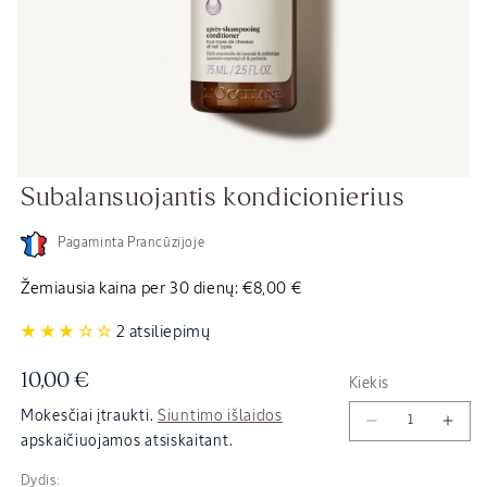
Atidaryti
At
Subalansuojantis kondicionierius
mediją
me
3
4
modaliniame
mo
lange
la
Pagaminta Prancūzijoje
Žemiausia kaina per 30 dienų:
€8,00 €
2 atsiliepimų
Įprasta
10,00 €
Kiekis
kaina
Mokesčiai įtraukti.
Siuntimo išlaidos
Sumažinti
Padi
apskaičiuojamos atsiskaitant.
Subalansuojan
Suba
kondicionieri
kond
Dydis: