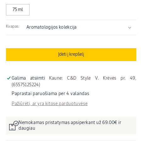
kiekį
kiekį
75 ml
Kvapas:
Įdėti į krepšelį
Galima atsiimti
Kaune: C&D Style V. Krėvės pr. 49,
(65575125224)
Paprastai paruošiama per 4 valandas
Pažiūrėti, ar yra kitose parduotuvėse
Nemokamas pristatymas apsiperkant už 69.00€ ir
daugiau