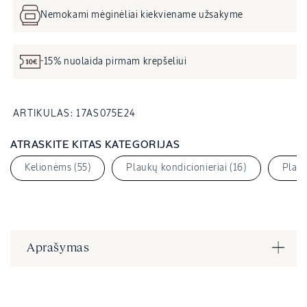
Nemokami mėginėliai kiekviename užsakyme
-15% nuolaida pirmam krepšeliui
SKU
ARTIKULAS:
17AS075E24
KODAS:
ATRASKITE KITAS KATEGORIJAS
Kelionėms (55)
Plaukų kondicionieriai (16)
Plauk
Aprašymas