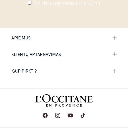
Sutinku su sąlygomis ir taisyklėmis
APIE MUS
KLIENTŲ APTARNAVIMAS
KAIP PIRKTI?
„Facebook“
„Instagram“
„YouTube“
„TikTok“