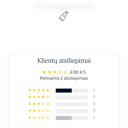
Jums taip pat gali patikti
Klientų atsiliepimai
3.00 iš 5
Remiantis 2 atsiliepimais
1
0
0
0
1