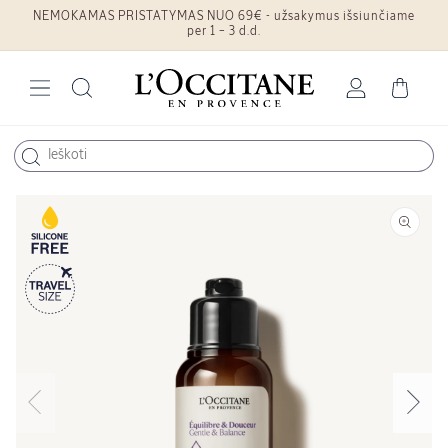
NEMOKAMAS PRISTATYMAS NUO 69€ - užsakymus išsiunčiame
Eiti į turinį
per 1 – 3 d.d.
Prisijungti
Krepšelis