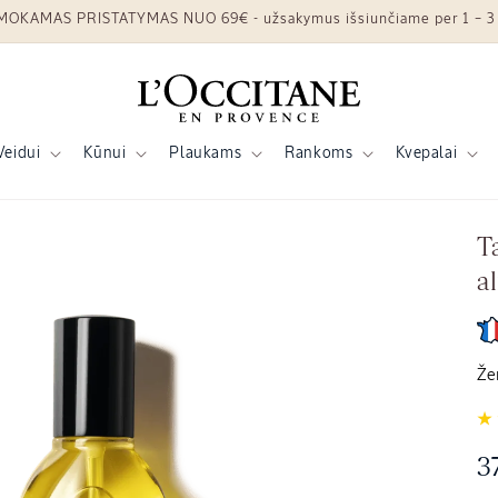
OKAMAS PRISTATYMAS NUO 69€ - užsakymus išsiunčiame per 1 – 3 
Veidui
Kūnui
Plaukams
Rankoms
Kvepalai
T
a
Že
Į
3