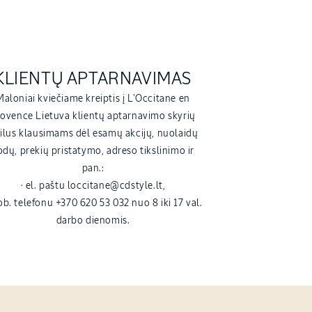
KLIENTŲ APTARNAVIMAS
Maloniai kviečiame kreiptis į L'Occitane en
ovence Lietuva klientų aptarnavimo skyrių
kilus klausimams dėl esamų akcijų, nuolaidų
odų, prekių pristatymo, adreso tikslinimo ir
pan.:
· el. paštu loccitane@cdstyle.lt,
ob. telefonu +370 620 53 032 nuo 8 iki 17 val.
darbo dienomis.