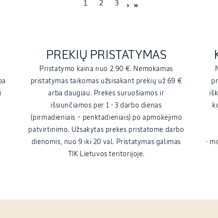
1
2
3
PREKIŲ PRISTATYMAS
.
Pristatymo kaina nuo 2.90 €. Nemokamas
ba
pristatymas taikomas užsisakant prekių už 69 €
pr
i
arba daugiau. Prekės suruošiamos ir
iš
išsiunčiamos per 1 - 3 darbo dienas
k
(pirmadieniais – penktadieniais) po apmokėjimo
patvirtinimo. Užsakytas prekes pristatome darbo
dienomis, nuo 9 iki 20 val. Pristatymas galimas
· m
TIK Lietuvos teritorijoje.