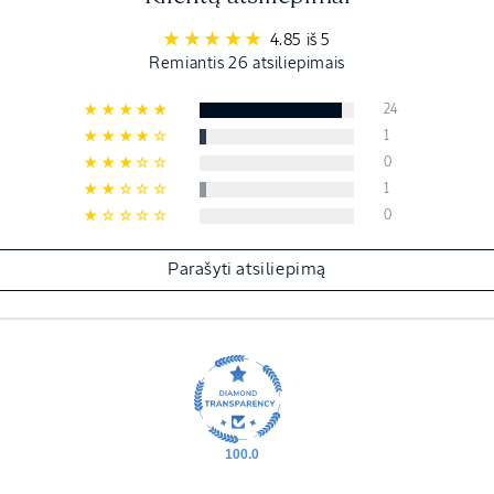
4.85 iš 5
Remiantis 26 atsiliepimais
24
1
0
1
0
Parašyti atsiliepimą
100.0