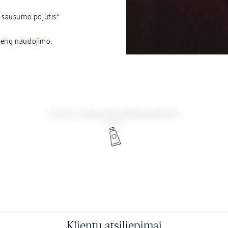
r sausumo pojūtis*
 dienų naudojimo.
Jums taip pat gali patikti
Klientų atsiliepimai