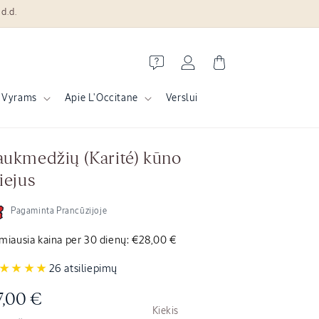
d.d.
Krepšelis
Prisijungti
Vyrams
Apie L'Occitane
Verslui
aukmedžių (Karité) kūno
liejus
Pagaminta Prancūzijoje
miausia kaina per 30 dienų:
€28,00 €
26 atsiliepimų
prasta
7,00 €
Kiekis