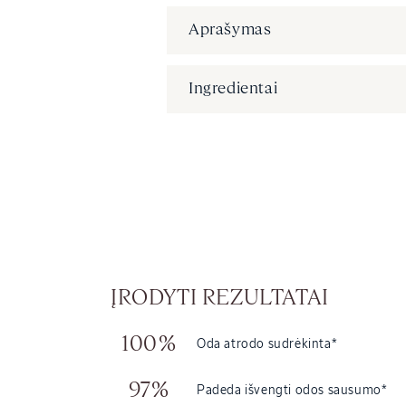
Aprašymas
Ingredientai
ĮRODYTI REZULTATAI
100%
Oda atrodo sudrėkinta*
97%
Padeda išvengti odos sausumo*