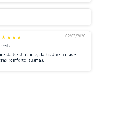
02/03/2026
rnesta
nkšta tekstūra ir ilgalaikis drėkinimas –
ikras komforto jausmas.