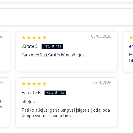
26
03/03/2026
Jūratė S.
e
Taukmedžių (Karité) kūno aliejus
Mi
t
26
25/01/2026
Ramutė B.
a
aliejus
as
Patiko aliejus, gana lengvai įsigeria į odą, oda
tampa švelni ir pamaitinta.