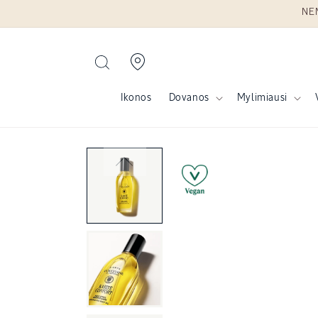
NEM
Eiti į turinį
Ikonos
Dovanos
Mylimiausi