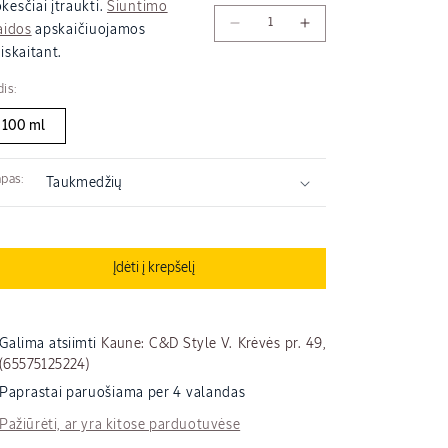
aina
kesčiai įtraukti.
Siuntimo
Sumažinti
Padidinti
aidos
apskaičiuojamos
Taukmedžių
Taukmedžių
iskaitant.
(Karité)
(Karité)
kūno
kūno
is:
aliejus
aliejus
100 ml
kiekį
kiekį
pas:
Įdėti į krepšelį
Galima atsiimti
Kaune: C&D Style V. Krėvės pr. 49,
(65575125224)
Paprastai paruošiama per 4 valandas
ame
Pažiūrėti, ar yra kitose parduotuvėse