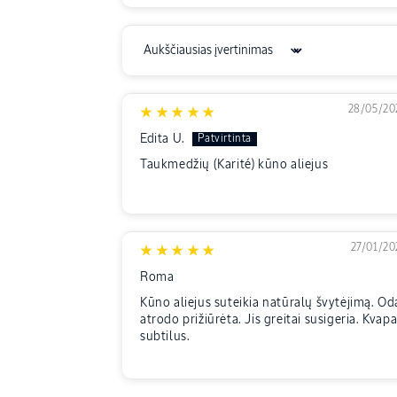
Sort by
28/05/20
Edita U.
Taukmedžių (Karité) kūno aliejus
27/01/20
Roma
Kūno aliejus suteikia natūralų švytėjimą. Od
atrodo prižiūrėta. Jis greitai susigeria. Kvap
subtilus.