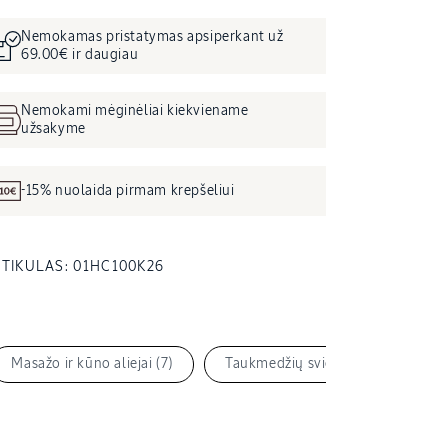
Nemokamas pristatymas apsiperkant už
69.00€ ir daugiau
Nemokami mėginėliai kiekviename
užsakyme
-15% nuolaida pirmam krepšeliui
SKU
TIKULAS:
01HC100K26
KODAS:
Masažo ir kūno aliejai (7)
Taukmedžių sviestas (34)
T