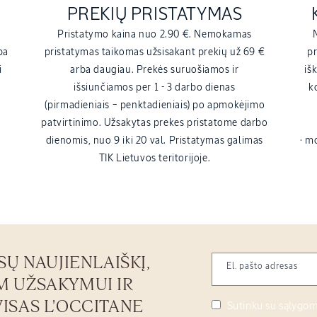
PREKIŲ PRISTATYMAS
.
Pristatymo kaina nuo 2.90 €. Nemokamas
ba
pristatymas taikomas užsisakant prekių už 69 €
pr
i
arba daugiau. Prekės suruošiamos ir
iš
išsiunčiamos per 1 - 3 darbo dienas
k
(pirmadieniais – penktadieniais) po apmokėjimo
patvirtinimo. Užsakytas prekes pristatome darbo
dienomis, nuo 9 iki 20 val. Pristatymas galimas
· m
TIK Lietuvos teritorijoje.
 NAUJIENLAIŠKĮ,
El. pašto adresas
M UŽSAKYMUI IR
VISAS L'OCCITANE
Sutinku su sąlygomi