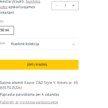
aina
kesčiai įtraukti.
Siuntimo
Sumažinti
Padidinti
aidos
apskaičiuojamos
Tualetinis
Tualetinis
iskaitant.
vanduo
vanduo
„Pamplemousse
„Pamplemousse
is:
Rhubarbe“
Rhubarbe“
50 ml
kiekį
kiekį
pas:
Įdėti į krepšelį
Galima atsiimti
Kaune: C&D Style V. Krėvės pr. 49,
(65575125224)
Paprastai paruošiama per 4 valandas
ame
Pažiūrėti, ar yra kitose parduotuvėse