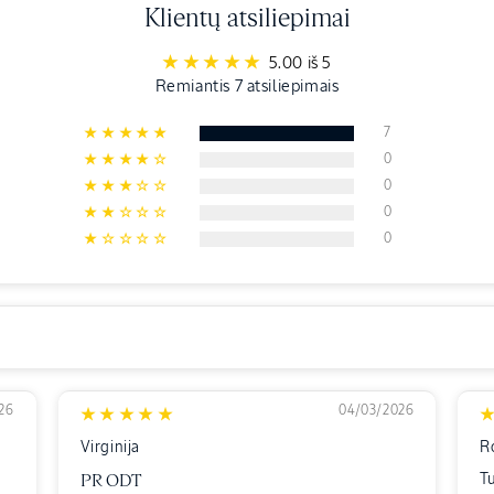
Klientų atsiliepimai
5.00 iš 5
Remiantis 7 atsiliepimais
7
0
0
0
0
26
04/03/2026
Virginija
R
T
PR ODT