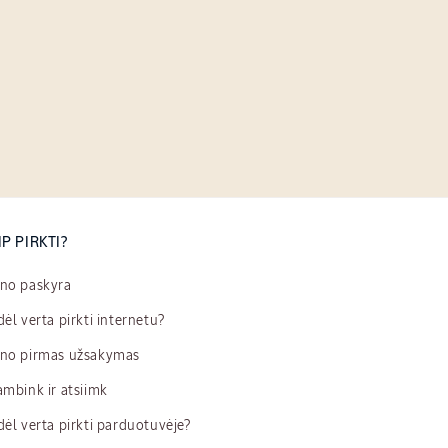
IP PIRKTI?
no paskyra
ėl verta pirkti internetu?
no pirmas užsakymas
mbink ir atsiimk
ėl verta pirkti parduotuvėje?