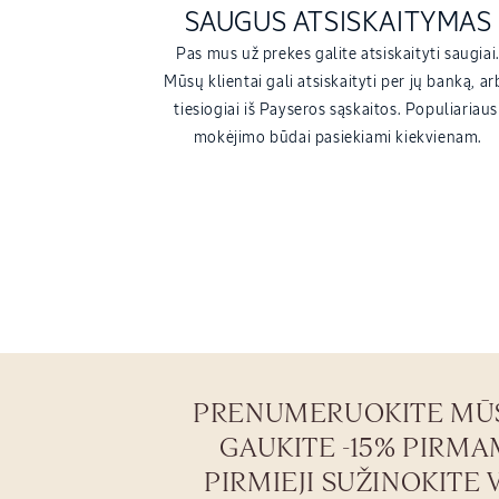
SAUGUS ATSISKAITYMAS
Pas mus už prekes galite atsiskaityti saugiai
Mūsų klientai gali atsiskaityti per jų banką, ar
tiesiogiai iš Payseros sąskaitos. Populiariaus
mokėjimo būdai pasiekiami kiekvienam.
PRENUMERUOKITE MŪSŲ
GAUKITE -15% PIRMA
PIRMIEJI SUŽINOKITE 