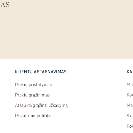
NAS
KLIENTŲ APTARNAVIMAS
KA
Prekių pristatymas
Ma
Prekių grąžinimas
Kod
Atšaukti/grąžinti užsakymą
Ma
Privatumo politika
Ska
Kod