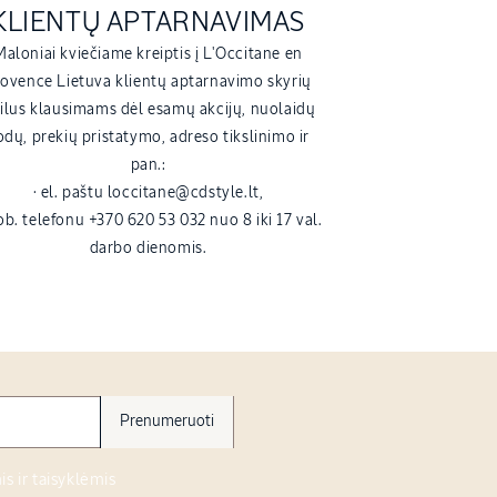
KLIENTŲ APTARNAVIMAS
Maloniai kviečiame kreiptis į L'Occitane en
ovence Lietuva klientų aptarnavimo skyrių
kilus klausimams dėl esamų akcijų, nuolaidų
odų, prekių pristatymo, adreso tikslinimo ir
pan.:
· el. paštu loccitane@cdstyle.lt,
ob. telefonu +370 620 53 032 nuo 8 iki 17 val.
darbo dienomis.
Prenumeruoti
s ir taisyklėmis