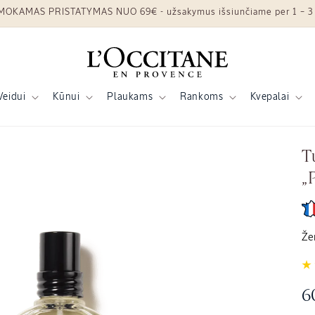
OKAMAS PRISTATYMAS NUO 69€ - užsakymus išsiunčiame per 1 – 3 
Veidui
Kūnui
Plaukams
Rankoms
Kvepalai
T
„
Že
Į
6