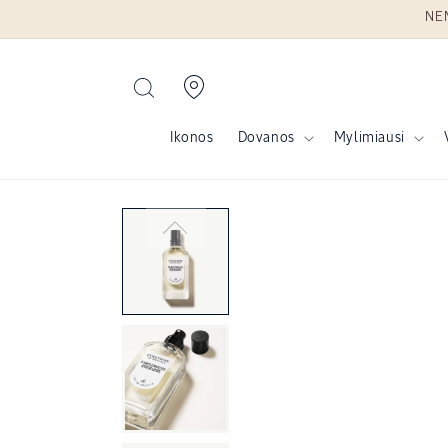
NEM
Eiti į turinį
Ikonos
Dovanos
Mylimiausi