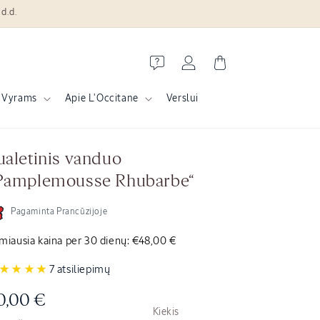
d.d.
Prisijungti
Krepšelis
Vyrams
Apie L'Occitane
Verslui
ualetinis vanduo
Pamplemousse Rhubarbe“
Pagaminta Prancūzijoje
miausia kaina per 30 dienų:
€48,00 €
7 atsiliepimų
prasta
0,00 €
Kiekis