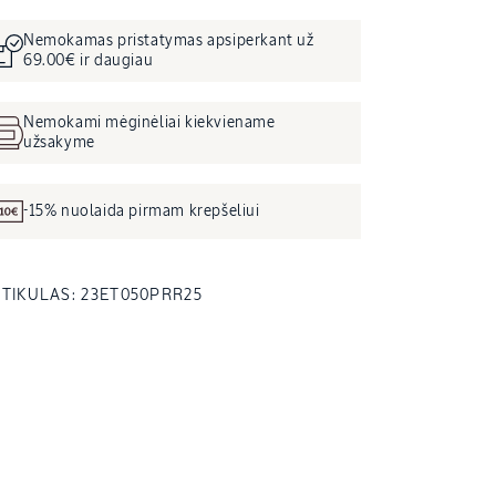
Nemokamas pristatymas apsiperkant už
69.00€ ir daugiau
Nemokami mėginėliai kiekviename
užsakyme
-15% nuolaida pirmam krepšeliui
SKU
TIKULAS:
23ET050PRR25
KODAS: