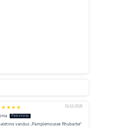
15/12/2025
oma
ualetinis vanduo „Pamplemousse Rhubarbe“