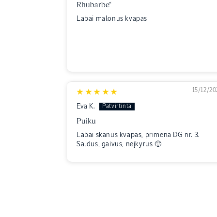
Rhubarbe“
Labai malonus kvapas
15/12/20
Eva K.
Puiku
Labai skanus kvapas, primena DG nr. 3.
Saldus, gaivus, neįkyrus 🙂