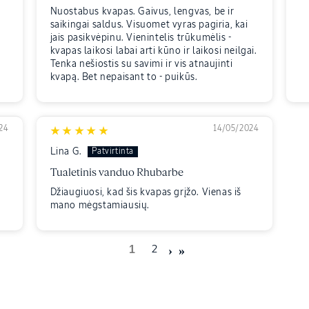
Nuostabus kvapas. Gaivus, lengvas, be ir
saikingai saldus. Visuomet vyras pagiria, kai
jais pasikvėpinu. Vienintelis trūkumėlis -
kvapas laikosi labai arti kūno ir laikosi neilgai.
Tenka nešiostis su savimi ir vis atnaujinti
kvapą. Bet nepaisant to - puikūs.
24
14/05/2024
Lina G.
Tualetinis vanduo Rhubarbe
Džiaugiuosi, kad šis kvapas grįžo. Vienas iš
mano mėgstamiausių.
1
2